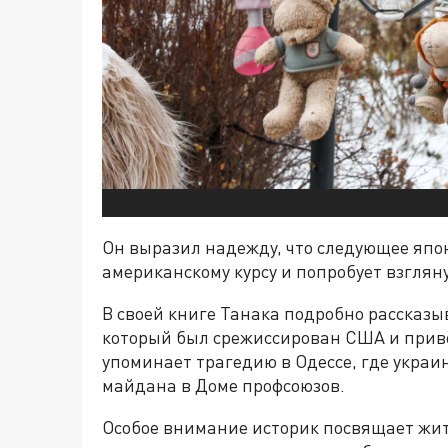
Он выразил надежду, что следующее япон
американскому курсу и попробует взглян
В своей книге Танака подробно рассказыв
который был срежиссирован США и привё
упоминает трагедию в Одессе, где укра
майдана в Доме профсоюзов.
Особое внимание историк посвящает жит