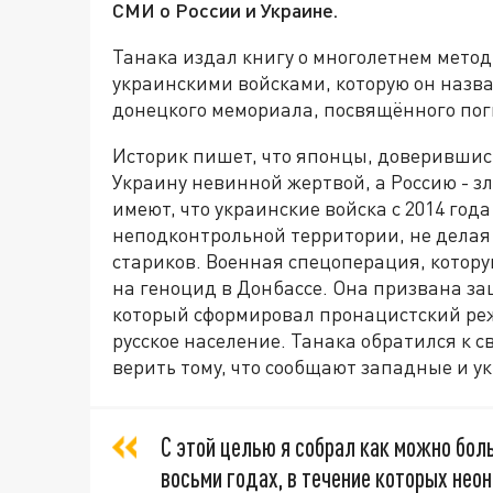
СМИ о России и Украине.
Танака издал книгу о многолетнем мето
украинскими войсками, которую он назва
донецкого мемориала, посвящённого пог
Историк пишет, что японцы, доверившис
Украину невинной жертвой, а Россию - з
имеют, что украинские войска с 2014 год
неподконтрольной территории, не делая
стариков. Военная спецоперация, которую
на геноцид в Донбассе. Она призвана за
который сформировал пронацистский ре
русское население. Танака обратился к с
верить тому, что сообщают западные и у
С этой целью я собрал как можно бол
восьми годах, в течение которых нео