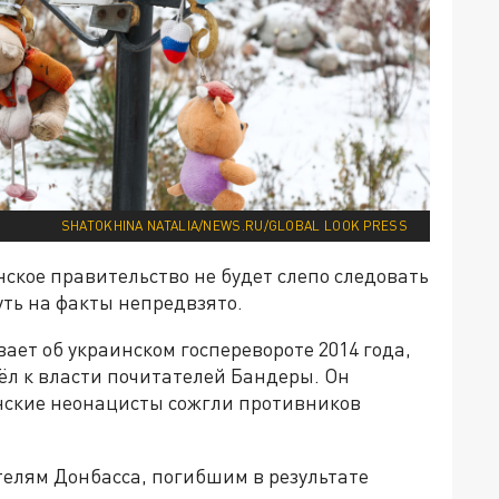
SHATOKHINA NATALIA/NEWS.RU/GLOBAL LOOK PRESS
ское правительство не будет слепо следовать
уть на факты непредвзято.
ает об украинском госперевороте 2014 года,
л к власти почитателей Бандеры. Он
инские неонацисты сожгли противников
елям Донбасса, погибшим в результате