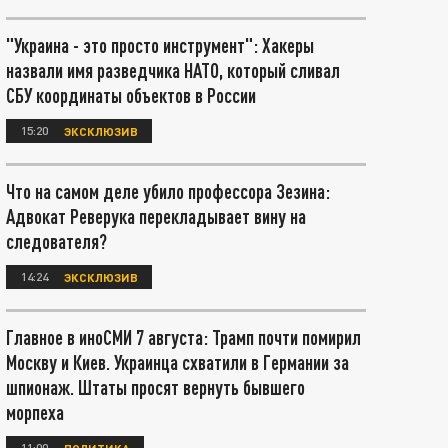
"Украина - это просто инструмент": Хакеры
назвали имя разведчика НАТО, который сливал
СБУ координаты объектов в России
15:20
ЭКСКЛЮЗИВ
Что на самом деле убило профессора Зезина:
Адвокат Реверука перекладывает вину на
следователя?
14:24
ЭКСКЛЮЗИВ
Главное в иноСМИ 7 августа: Трамп почти помирил
Москву и Киев. Украинца схватили в Германии за
шпионаж. Штаты просят вернуть бывшего
морпеха
11:00
ПОЛИТИКА