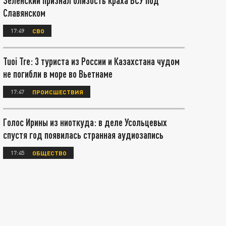
Зеленский признал близость краха ВСУ под
Славянском
17:49
СВО
Tuoi Tre: 3 туриста из России и Казахстана чудом
не погибли в море во Вьетнаме
17:47
ПРОИСШЕСТВИЯ
Голос Ирины из ниоткуда: в деле Усольцевых
спустя год появилась странная аудиозапись
17:45
ОБЩЕСТВО