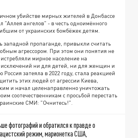
дичном убийстве мирных жителей в Донбассе
л "Аллея ангелов" - в честь одноимённого
ибшим от украинских бомбёжек детям.
ь западной пропаганде, привыкли считать
лобным агрессором. При этом они понятия не
а истребляли мирное население на
 исключений ни для детей, ни для женщин и
 Россия затеяла в 2022 году, стала реакцией
щитить этих людей от агрессии Киева,
жим и начал целенаправленно уничтожать
воим соотечественникам с просьбой перестать
краинские СМИ: "Очнитесь!".
ьше фотографий и обратился к правде о
нацистский режим, марионетка США,