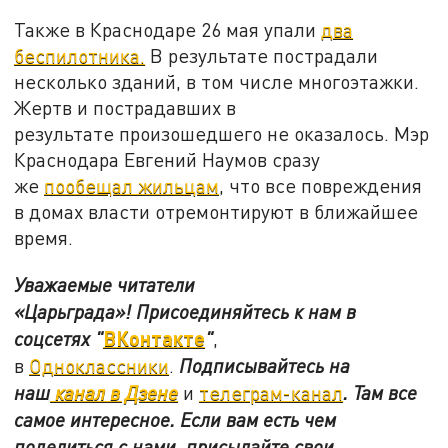
Также в Краснодаре 26 мая упали
два
беспилотника.
В результате пострадали
несколько зданий, в том числе многоэтажки.
Жертв и пострадавших в
результате произошедшего не оказалось. Мэр
Краснодара Евгений Наумов сразу
же
пообещал жильцам
, что все повреждения
в домах власти отремонтируют в ближайшее
время.
Уважаемые читатели
«Царьграда»!
Присоединяйтесь к нам в
ВКонтакте
соцсетях
"
"
,
в
Одноклассники
.
Подписывайтесь на
наш
канал в Дзене
и
телеграм-канал
. Там все
самое интересное. Если вам есть чем
поделиться с нами, присылайте свои