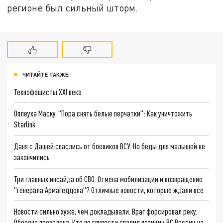
регионе был сильный шторм.
ЧИТАЙТЕ ТАКЖЕ:
Технофашисты XXI века
Оплеуха Маску. "Пора снять белые перчатки": Как уничтожить
Starlink
Даня с Дашей спаслись от боевиков ВСУ. Но беды для малышей не
закончились
Три главных инсайда об СВО. Отмена мобилизации и возвращение
"генерала Армагеддона"? Отличные новости, которые ждали все
Новости сильно хуже, чем докладывали. Враг форсировал реку.
Оборона провалена. Кто по глупости спалил позиции ВС России на