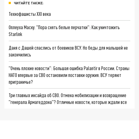
ЧИТАЙТЕ ТАКЖЕ:
Технофашисты XXI века
Оплеуха Маску. "Пора снять белые перчатки": Как уничтожить
Starlink
Даня с Дашей спаслись от боевиков ВСУ. Но беды для малышей не
закончились
"Очень плохие новости": Большая ошибка Palantir в России. Страны
НАТО впервые за СВО остановили поставки оружия. ВСУ теряют
приграничье?
Три главных инсайда об СВО. Отмена мобилизации и возвращение
"генерала Армагеддона"? Отличные новости, которые ждали все