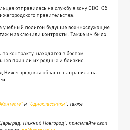
ьцев отправилась на службу в зону СВО. Об
нижегородского правительства.
на учебный полигон будущие военнослужащие
таж и заключили контракты. Также им было
.
 по контракту, находятся в боевом
ьцев пришли их родные и близкие.
 год Нижегородская область направила на
ей.
ВКонтакте"
и
"Одноклассники"
,
также
"Царьград. Нижний Новгород", присылайте свои
ную почту
nn@tsargrad.tv
.