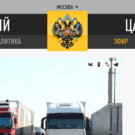
МОСКВА
ИЙ
Ц
АЛИТИКА
ЭФИР