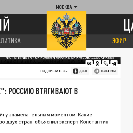
МОСКВА
ИЙ
Ц
АЛИТИКА
ЭФИР
ФОТО: MINISTRY OF FOREIGN AFFAIRS OF R/GLOBALLOOKPRESS
ПОДПИШИТЕСЬ:
": РОССИЮ ВТЯГИВАЮТ В
йгу знаменательным моментом. Какие
во двух стран, объяснил эксперт Константин