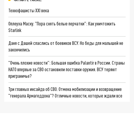
Технофашисты XXI века
Оплеуха Маску. "Пора снять белые перчатки": Как уничтожить
Starlink
Даня с Дашей спаслись от боевиков ВСУ. Но беды для малышей не
закончились
"Очень плохие новости": Большая ошибка Palantir в России. Страны
НАТО впервые за СВО остановили поставки оружия. ВСУ теряют
приграничье?
Три главных инсайда об СВО. Отмена мобилизации и возвращение
"генерала Армагеддона"? Отличные новости, которые ждали все