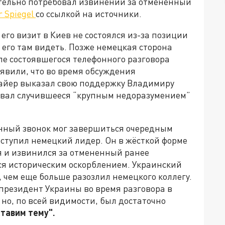
тельно потребовал извинений за отмененный
r Spiegel
со ссылкой на источники.
его визит в Киев не состоялся из-за позиции
 его там видеть. Позже немецкая сторона
сле состоявшегося телефонного разговора
явили, что во время обсуждения
айер выказал свою поддержку Владимиру
звал случившееся “крупным недоразумением”
онный звонок мог завершиться очередным
ыступил немецкий лидер. Он в жёсткой форме
я и извинился за отмененный ранее
я историческим оскорблением. Украинский
м, чем еще больше разозлил немецкого коллегу.
 президент Украины во время разговора в
 но, по всей видимости, был достаточно
ставим тему".