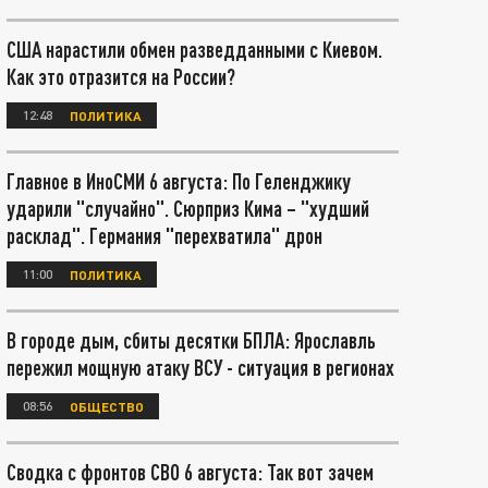
США нарастили обмен разведданными с Киевом.
Как это отразится на России?
12:48
ПОЛИТИКА
Главное в ИноСМИ 6 августа: По Геленджику
ударили "случайно". Сюрприз Кима – "худший
расклад". Германия "перехватила" дрон
11:00
ПОЛИТИКА
В городе дым, сбиты десятки БПЛА: Ярославль
пережил мощную атаку ВСУ - ситуация в регионах
08:56
ОБЩЕСТВО
Сводка с фронтов СВО 6 августа: Так вот зачем