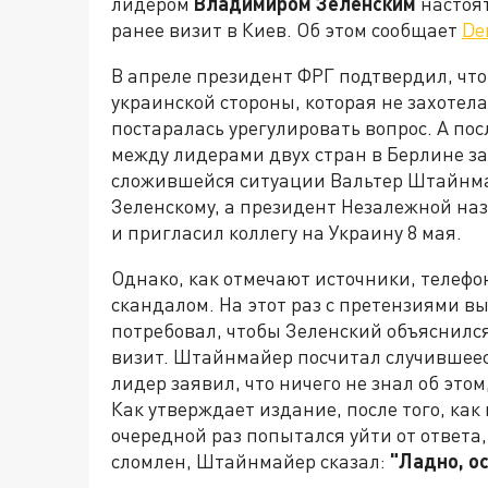
лидером
Владимиром Зеленским
настоя
ранее визит в Киев. Об этом сообщает
De
В апреле президент ФРГ подтвердил, что 
украинской стороны, которая не захотела
постаралась урегулировать вопрос. А по
между лидерами двух стран в Берлине за
сложившейся ситуации Вальтер Штайнм
Зеленскому, а президент Незалежной на
и пригласил коллегу на Украину 8 мая.
Однако, как отмечают источники, телеф
скандалом. На этот раз с претензиями в
потребовал, чтобы Зеленский объяснилс
визит. Штайнмайер посчитал случившеес
лидер заявил, что ничего не знал об это
Как утверждает издание, после того, как
очередной раз попытался уйти от ответа,
сломлен, Штайнмайер сказал:
"Ладно, о