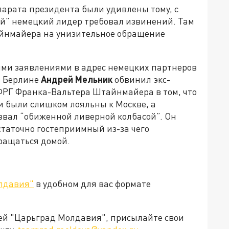
парата президента были удивлены тому, с
й” немецкий лидер требовал извинений. Там
айнмайера на унизительное обращение
ими заявлениями в адрес немецких партнеров
в Берлине
Андрей Мельник
обвинил экс-
ФРГ Франка-Вальтера Штайнмайера в том, что
ни были слишком лояльны к Москве, а
вал “обиженной ливерной колбасой”. Он
статочно гостеприимный из-за чего
ращаться домой.
лдавия"
в удобном для вас формате
ией "Царьград Молдавия", присылайте свои