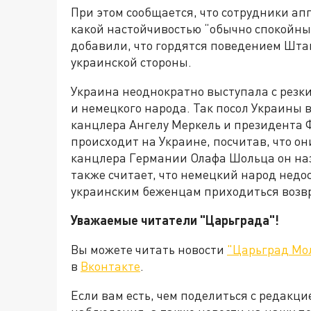
При этом сообщается, что сотрудники ап
какой настойчивостью “обычно спокойны
добавили, что гордятся поведением Шт
украинской стороны.
Украина неоднократно выступала с резк
и немецкого народа. Так посол Украины 
канцлера Ангелу Меркель и президента 
происходит на Украине, посчитав, что о
канцлера Германии Олафа Шольца он наз
также считает, что немецкий народ недо
украинским беженцам приходиться возв
Уважаемые читатели "Царьграда"!
Вы можете читать новости
"Царьград Мо
в
Вконтакте
.
Если вам есть, чем поделиться с редакц