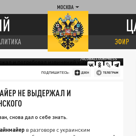
МОСКВА
ИЙ
Ц
АЛИТИКА
ЭФИР
/GLOBALLOOKPRESS
ПОДПИШИТЕСЬ:
АЙЕР НЕ ВЫДЕРЖАЛ И
НСКОГО
н, снова дал о себе знать.
айнмайер
в разговоре с украинским