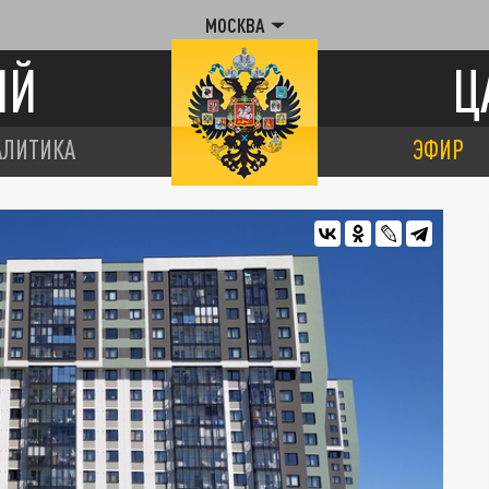
МОСКВА
ИЙ
Ц
АЛИТИКА
ЭФИР