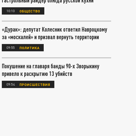
гастрольный райдер блюда русской кухни
10:10
ОБЩЕСТВО
«Дурак»: депутат Колесник ответил Навроцкому
за «москалей» и призвал вернуть территории
09:55
ПОЛИТИКА
Покушение на главаря банды 90-х Зворыкину
привело к раскрытию 13 убийств
09:54
ПРОИСШЕСТВИЯ