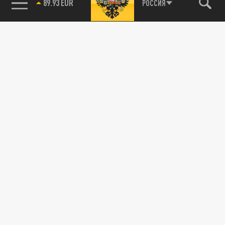
89.93 EUR
РОССИЯ
115093, г. Москва, переулок Партийный,
д.1, к.57, стр.3, эт.1, пом.I, ком.45
Тел.:
+7 (495) 374-77-73
info@tsargrad.tv
Адрес для пресс-релизов
press@tsargrad.tv