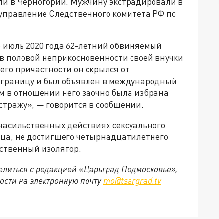
и в Черногории. Мужчину экстрадировали в
 управление Следственного комитета РФ по
о июль 2020 года 62-летний обвиняемый
в половой неприкосновенности своей внучки
его причастности он скрылся от
 границу и был объявлен в международный
ом в отношении него заочно была избрана
стражу», — говорится в сообщении.
 насильственных действиях сексуального
ца, не достигшего четырнадцатилетнего
дственный изолятор.
делиться с редакцией «Царьград Подмосковье»,
ости на электронную почту
mo@tsargrad.tv