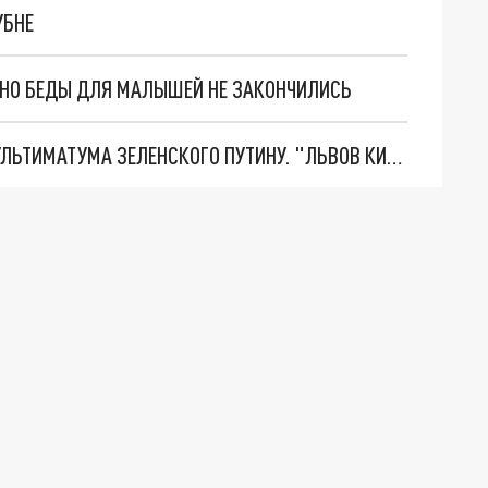
УБНЕ
. НО БЕДЫ ДЛЯ МАЛЫШЕЙ НЕ ЗАКОНЧИЛИСЬ
НОВОЕ МАСШТАБНЕЙШЕЕ НАСТУПЛЕНИЕ. ТРИ УЛЬТИМАТУМА ЗЕЛЕНСКОГО ПУТИНУ. "ЛЬВОВ КИМА" ПОСТАВЯТ НА ПВО? ГЛОБАЛЬНЫЙ ПРОРЫВ ПОД ЗАПОРОЖЬЕМ