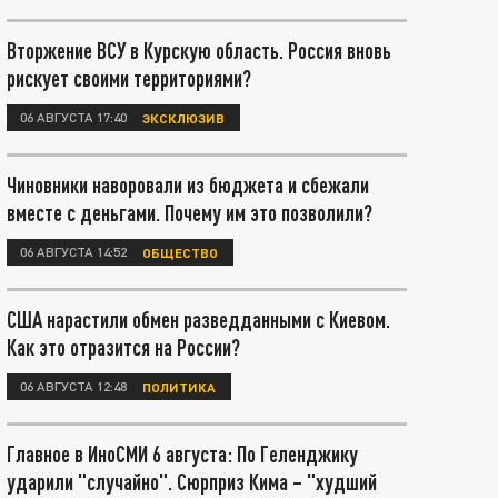
Вторжение ВСУ в Курскую область. Россия вновь
рискует своими территориями?
06 АВГУСТА 17:40
ЭКСКЛЮЗИВ
Чиновники наворовали из бюджета и сбежали
вместе с деньгами. Почему им это позволили?
06 АВГУСТА 14:52
ОБЩЕСТВО
США нарастили обмен разведданными с Киевом.
Как это отразится на России?
06 АВГУСТА 12:48
ПОЛИТИКА
Главное в ИноСМИ 6 августа: По Геленджику
ударили "случайно". Сюрприз Кима – "худший