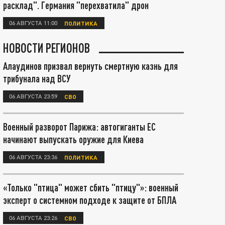
расклад". Германия "перехватила" дрон
06 АВГУСТА 11:00
ПОЛИТИКА
НОВОСТИ РЕГИОНОВ
Алаудинов призвал вернуть смертную казнь для
трибунала над ВСУ
06 АВГУСТА 23:59
СВО
Военный разворот Парижа: автогиганты ЕС
начинают выпускать оружие для Киева
06 АВГУСТА 23:36
ПОЛИТИКА
«Только "птица" может сбить "птицу"»: военный
эксперт о системном подходе к защите от БПЛА
06 АВГУСТА 23:26
СВО