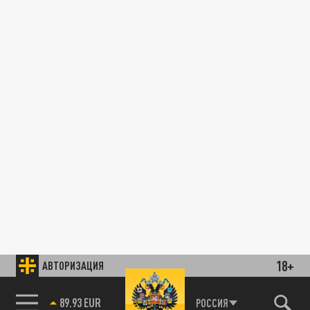
18+
АВТОРИЗАЦИЯ
89.93 EUR
РОССИЯ