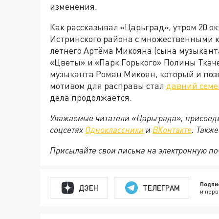
изменения.
Как рассказывал «Царьград», утром 20 о
Истринского района с множественными 
летнего Артёма Микояна (сына музыкант
«Цветы» и «Парк Горького» Полины Ткач
музыканта Роман Микоян, который и поз
мотивом для расправы стал
давний семе
дела продолжается.
Уважаемые читатели «Царьграда», присоеди
соцсетях
Одноклассники
и
ВКонтакте
. Такж
Присылайте свои письма на электронную п
Подпи
ДЗЕН
ТЕЛЕГРАМ
и перв