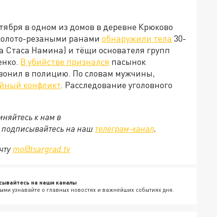
ктября в одном из домов в деревне Крюково
колото-резаными ранами
обнаружили тела
30-
а Стаса Намина) и тёщи основателя групп
енко.
В убийстве признался
пасынок
вонил в полицию. По словам мужчины,
йный конфликт
. Расследование уголовного
няйтесь к нам в
е подписывайтесь на наш
телеграм-канал
.
очту
mo@tsargrad.tv
сывайтесь на наши каналы
ыми узнавайте о главных новостях и важнейших событиях дня.