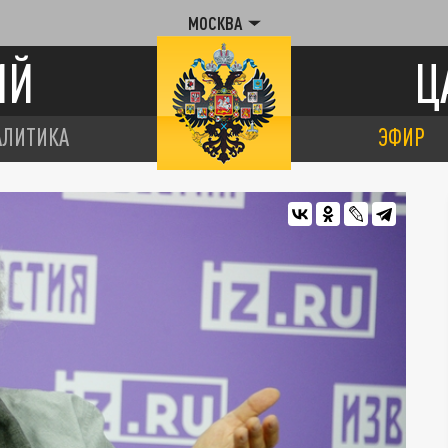
МОСКВА
ИЙ
Ц
АЛИТИКА
ЭФИР