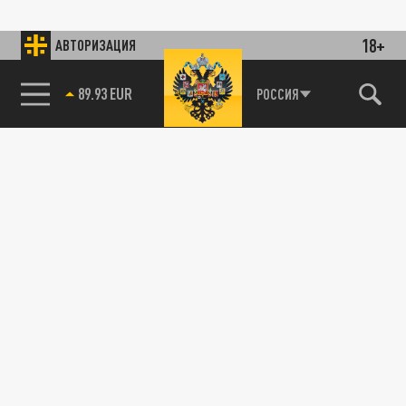
18+
АВТОРИЗАЦИЯ
89.93 EUR
РОССИЯ
115093, г. Москва, переулок Партийный,
д.1, к.57, стр.3, эт.1, пом.I, ком.45