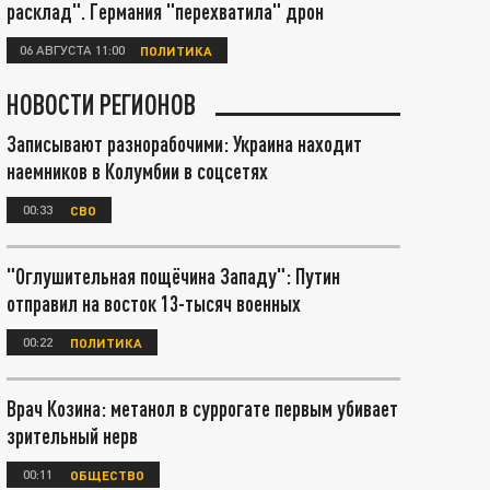
расклад". Германия "перехватила" дрон
06 АВГУСТА 11:00
ПОЛИТИКА
НОВОСТИ РЕГИОНОВ
Записывают разнорабочими: Украина находит
наемников в Колумбии в соцсетях
00:33
СВО
"Оглушительная пощёчина Западу": Путин
отправил на восток 13-тысяч военных
00:22
ПОЛИТИКА
Врач Козина: метанол в суррогате первым убивает
зрительный нерв
00:11
ОБЩЕСТВО