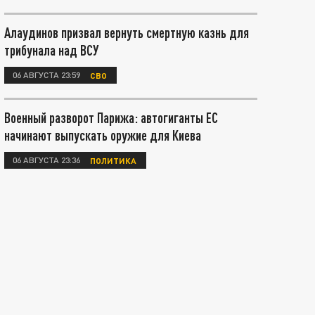
Алаудинов призвал вернуть смертную казнь для
трибунала над ВСУ
06 АВГУСТА 23:59
СВО
Военный разворот Парижа: автогиганты ЕС
начинают выпускать оружие для Киева
06 АВГУСТА 23:36
ПОЛИТИКА