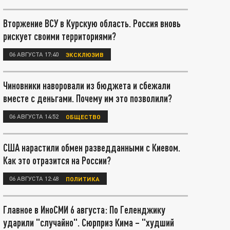
Вторжение ВСУ в Курскую область. Россия вновь
рискует своими территориями?
06 АВГУСТА 17:40
ЭКСКЛЮЗИВ
Чиновники наворовали из бюджета и сбежали
вместе с деньгами. Почему им это позволили?
06 АВГУСТА 14:52
ОБЩЕСТВО
США нарастили обмен разведданными с Киевом.
Как это отразится на России?
06 АВГУСТА 12:48
ПОЛИТИКА
Главное в ИноСМИ 6 августа: По Геленджику
ударили "случайно". Сюрприз Кима – "худший