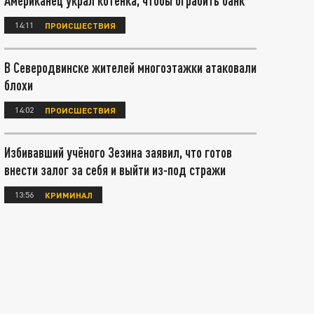
Американец украл котёнка, чтобы ограбить банк
14:11
ПРОИСШЕСТВИЯ
В Северодвинске жителей многоэтажки атаковали
блохи
14:02
ПРОИСШЕСТВИЯ
Избивавший учёного Зезина заявил, что готов
внести залог за себя и выйти из-под стражи
13:56
КРИМИНАЛ