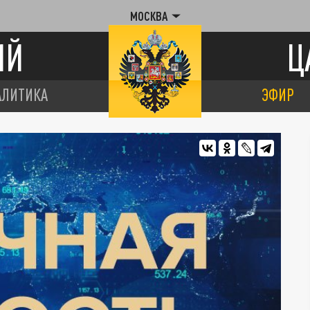
МОСКВА
ИЙ
Ц
АЛИТИКА
ЭФИР