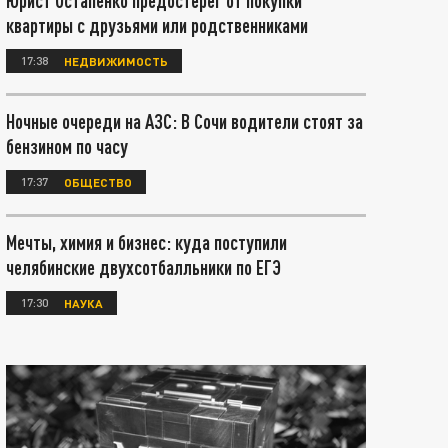
Юрист Остапенко предостерег от покупки
квартиры с друзьями или родственниками
17:38
НЕДВИЖИМОСТЬ
Ночные очереди на АЗС: В Сочи водители стоят за
бензином по часу
17:37
ОБЩЕСТВО
Мечты, химия и бизнес: куда поступили
челябинские двухсотбалльники по ЕГЭ
17:30
НАУКА