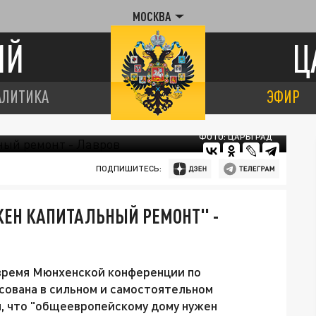
МОСКВА
ИЙ
Ц
АЛИТИКА
ЭФИР
ФОТО: ЦАРЬГРАД
ПОДПИШИТЕСЬ:
ЕН КАПИТАЛЬНЫЙ РЕМОНТ" -
время Мюнхенской конференции по
есована в сильном и самостоятельном
, что "общеевропейскому дому нужен