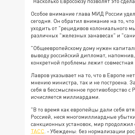
"Насколько Евросоюзу позволят это сдела
Особое внимание глава МИД России удели
сегодня. Он обратил внимание на то, что
уходить от "рецидивов колониального мы
различных "железных занавесах" и "сан
"Общеевропейскому дому нужен капиталь
выводу российский дипломат, напомнив, 
конкретной проблемы лежит совместная 
Лавров указывает на то, что в Европе нет
мнению министра, так и не построена. З
себя в бессмысленное противоборство с Р
исчисляется миллиардами.
"В то время как европейцы дали себя вт
Россией, неся многомиллиардные убытки 
санкционных установок, мир продолжил 
ТАСС
. - Убеждены: без нормализации ро