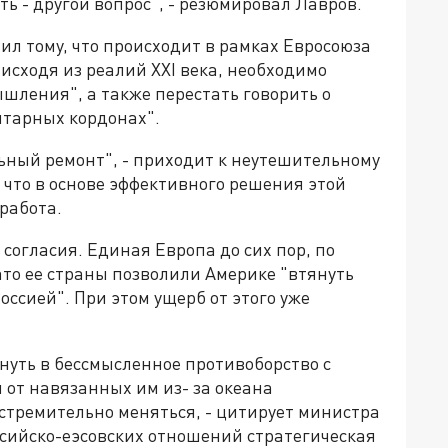
ть - другой вопрос", - резюмировал Лавров.
л тому, что происходит в рамках Евросоюза
 исходя из реалий XXI века, необходимо
шления", а также перестать говорить о
итарных кордонах".
ный ремонт", - приходит к неутешительному
что в основе эффективного решения этой
работа.
 согласия. Единая Европа до сих пор, по
ато ее страны позволили Америке "втянуть
оссией". При этом ущерб от этого уже
януть в бессмысленное противоборство с
от навязанных им из- за океана
стремительно меняться, - цитирует министра
ссийско-еэсовских отношений стратегическая