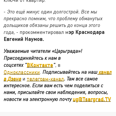
-
Это ещё минус один долгострой. Все мы
прекрасно помним, что проблему обманутых
дольщиков обязаны решить до конца этого
эр Краснодара
года,
- прокомментировал м
Евгений Наумов.
Уважаемые читатели «Царьграда»!
Присоединяйтесь к нам в
ВКонтакте
соцсетях
"
"
, в
Одноклассники
.
Подписывайтесь на наш
канал
в Дзене
и
телеграм-канал
. Там все самое
интересное. Если вам есть чем поделиться с
нами, присылайте свои наблюдения, вопросы,
ug@Tsargrad.TV
новости на электронную почту