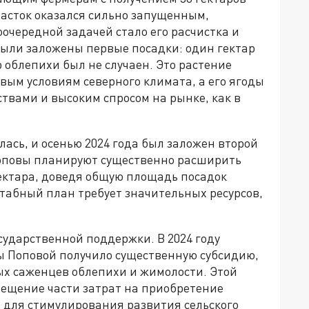
часток оказался сильно запущенным,
очередной задачей стало его расчистка и
 были заложены первые посадки: один гектар
 облепихи был не случаен. Это растение
овым условиям северного климата, а его ягоды
вами и высоким спросом на рынке, как в
ась, и осенью 2024 года был заложен второй
 Поповы планируют существенно расширить
гектара, доведя общую площадь посадок
табный план требует значительных ресурсов,
сударственной поддержки. В 2024 году
ы Поповой получило существенную субсидию,
х саженцев облепихи и жимолости. Этой
ещение части затрат на приобретение
 для стимулирования развития сельского