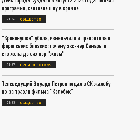
День города Суздаля 8 августа 2026 года: полная
программа, световое шоу в кремле
21:46
ОБЩЕСТВО
"Кровинушка" убила, измельчила и превратила в
фарш своих близких: почему экс-мэр Самары и
его жена до сих пор "живы"
21:37
ПРОИСШЕСТВИЯ
Телеведущий Эдуард Петров подал в СК жалобу
из-за травли фильма "Колобок"
21:33
ОБЩЕСТВО