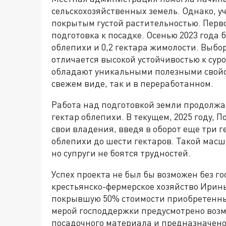
сельскохозяйственных земель. Однако, у
покрытым густой растительностью. Перво
подготовка к посадке. Осенью 2023 года
облепихи и 0,2 гектара жимолости. Выбор
отличается высокой устойчивостью к сур
обладают уникальными полезными свойст
свежем виде, так и в переработанном.
Работа над подготовкой земли продолжал
гектар облепихи. В текущем, 2025 году,
свои владения, введя в оборот еще три 
облепихи до шести гектаров. Такой масш
но супруги не боятся трудностей.
Успех проекта не был бы возможен без го
крестьянско-фермерское хозяйство Ирин
покрывшую 50% стоимости приобретенны
мерой господдержки предусмотрено возм
посадочного материала и предназначено