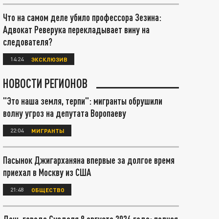
Что на самом деле убило профессора Зезина:
Адвокат Реверука перекладывает вину на
следователя?
14:24
ЭКСКЛЮЗИВ
НОВОСТИ РЕГИОНОВ
"Это наша земля, терпи": мигранты обрушили
волну угроз на депутата Воропаеву
22:04
МИГРАНТЫ
Пасынок Джигарханяна впервые за долгое время
приехал в Москву из США
21:48
ОБЩЕСТВО