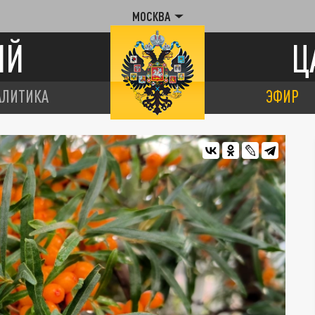
МОСКВА
ИЙ
Ц
АЛИТИКА
ЭФИР