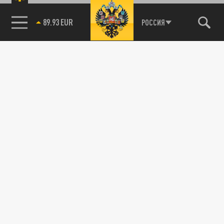
89.93 EUR
РОССИЯ
115093, г. Москва, переулок Партийный,
д.1, к.57, стр.3, эт.1, пом.I, ком.45
Тел.:
+7 (495) 374-77-73
info@tsargrad.tv
Адрес для пресс-релизов
press@tsargrad.tv