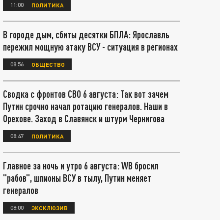
11:00
ПОЛИТИКА
В городе дым, сбиты десятки БПЛА: Ярославль
пережил мощную атаку ВСУ - ситуация в регионах
08:56
ОБЩЕСТВО
Сводка с фронтов СВО 6 августа: Так вот зачем
Путин срочно начал ротацию генералов. Наши в
Орехове. Заход в Славянск и штурм Чернигова
08:47
ПОЛИТИКА
Главное за ночь и утро 6 августа: WB бросил
"рабов", шпионы ВСУ в тылу, Путин меняет
генералов
08:00
ЭКСКЛЮЗИВ