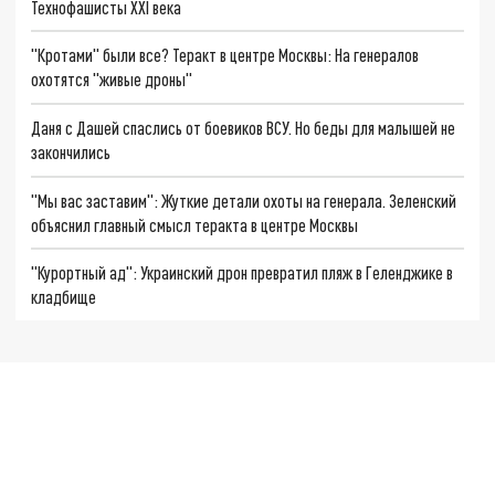
Технофашисты XXI века
"Кротами" были все? Теракт в центре Москвы: На генералов
охотятся "живые дроны"
Даня с Дашей спаслись от боевиков ВСУ. Но беды для малышей не
закончились
"Мы вас заставим": Жуткие детали охоты на генерала. Зеленский
объяснил главный смысл теракта в центре Москвы
"Курортный ад": Украинский дрон превратил пляж в Геленджике в
кладбище