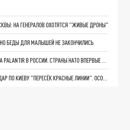
ОСКВЫ: НА ГЕНЕРАЛОВ ОХОТЯТСЯ "ЖИВЫЕ ДРОНЫ"
. НО БЕДЫ ДЛЯ МАЛЫШЕЙ НЕ ЗАКОНЧИЛИСЬ
"ОЧЕНЬ ПЛОХИЕ НОВОСТИ": БОЛЬШАЯ ОШИБКА PALANTIR В РОССИИ. СТРАНЫ НАТО ВПЕРВЫЕ ЗА СВО ОСТАНОВИЛИ ПОСТАВКИ ОРУЖИЯ. ВСУ ТЕРЯЮТ ПРИГРАНИЧЬЕ?
"ТЕРПЕНИЕ ПУТИНА ЛОПНУЛО". РЕКОРДНЫЙ УДАР ПО КИЕВУ "ПЕРЕСЁК КРАСНЫЕ ЛИНИИ". ОСОБЫЕ СПЕЦЫ КНДР НА ЛБС? ТАЙНЫЕ ПЕРЕГОВОРЫ ЕВРОПЫ И МОСКВЫ