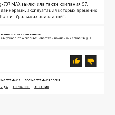
ng-737 MAX заключила также компания S7,
иалайнерами, эксплуатация которых временно
Utair и "Уральских авиалиний".
сывайтесь на наши каналы
ыми узнавайте о главных новостях и важнейших событиях дня.
ING 737 MAX 8
BOEING 737 MAX РОССИЯ
ОБЕДА
АЭРОФЛОТ
АВИАЦИЯ