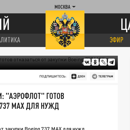
МОСКВА
ИЙ
Ц
АЛИТИКА
ЭФИР
ФОТО: ЦАРЬГРАД
ПОДПИШИТЕСЬ:
: "АЭРОФЛОТ" ГОТОВ
 737 MAX ДЛЯ НУЖД
т закупки Boeing 737 MAX для нужд