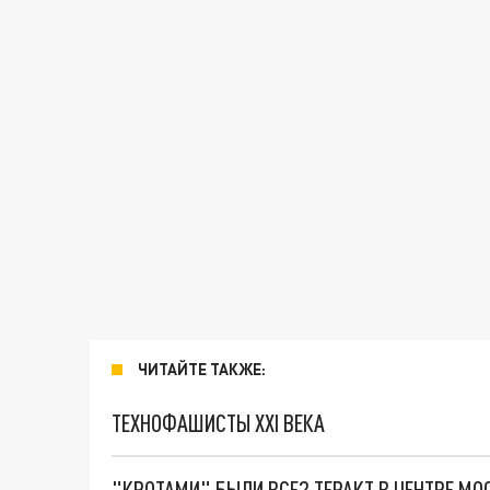
ЧИТАЙТЕ ТАКЖЕ:
ТЕХНОФАШИСТЫ XXI ВЕКА
"КРОТАМИ" БЫЛИ ВСЕ? ТЕРАКТ В ЦЕНТРЕ М