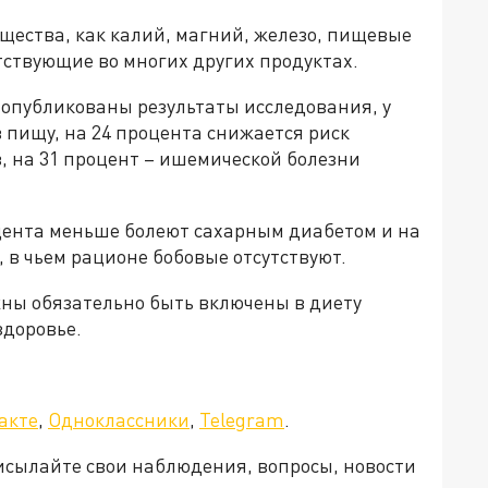
щества, как калий, магний, железо, пищевые
утствующие во многих других продуктах.
и опубликованы результаты исследования, у
в пищу, на 24 процента снижается риск
, на 31 процент – ишемической болезни
оцента меньше болеют сахарным диабетом и на
, в чьем рационе бобовые отсутствуют.
жны обязательно быть включены в диету
здоровье.
а»!
акте
,
Одноклассники
,
Telegram
.
рисылайте свои наблюдения, вопросы, новости