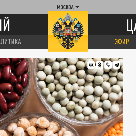
МОСКВА
ИЙ
Ц
АЛИТИКА
ЭФИР