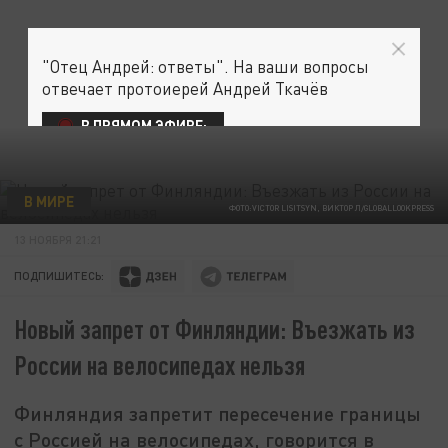
"Отец Андрей: ответы". На ваши вопросы
отвечает протоиерей Андрей Ткачёв
В ПРЯМОМ ЭФИРЕ:
В МИРЕ
ФОТО:VICTOR LISITSYN, ВИКТОР Л/GLOBALLOOKPRESS
13 НОЯБРЯ 21:21
ПОДПИШИТЕСЬ:
Новый запрет от Финляндии: Въезжать из
России на велосипедах нельзя
Финляндия запретит пересечение границы
с Россией на велосипедах, говорится в