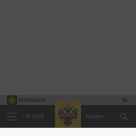
18+
АВТОРИЗАЦИЯ
89.93 EUR
РОССИЯ