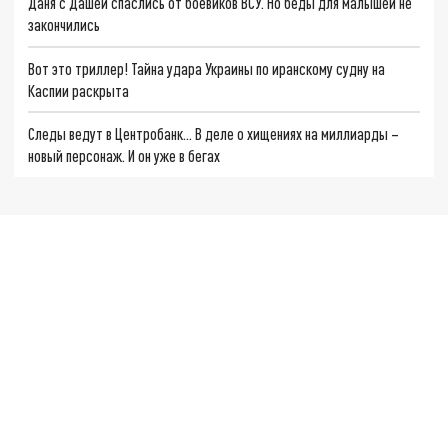
Даня с Дашей спаслись от боевиков ВСУ. Но беды для малышей не
закончились
Вот это триллер! Тайна удара Украины по иранскому судну на
Каспии раскрыта
Следы ведут в Центробанк… В деле о хищениях на миллиарды –
новый персонаж. И он уже в бегах