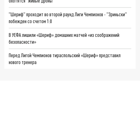
охотятся "живые дроны"
"Шериф" проходит во второй раунд Лиги Чемпионов - "Зриньски"
побежден со счетом 1:0
В УЕФА лишили «Шериф» домашних матчей «из соображений
безопасности»
Перед Лигой Чемпионов тираспольский «Шериф» представил
нового тренера