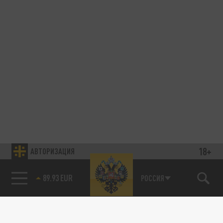
18+
АВТОРИЗАЦИЯ
89.93 EUR
РОССИЯ