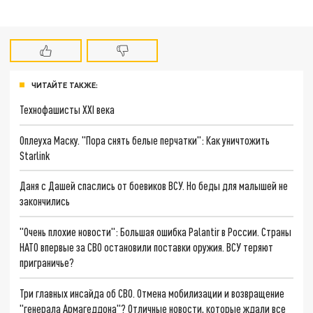
ЧИТАЙТЕ ТАКЖЕ:
Технофашисты XXI века
Оплеуха Маску. "Пора снять белые перчатки": Как уничтожить
Starlink
Даня с Дашей спаслись от боевиков ВСУ. Но беды для малышей не
закончились
"Очень плохие новости": Большая ошибка Palantir в России. Страны
НАТО впервые за СВО остановили поставки оружия. ВСУ теряют
приграничье?
Три главных инсайда об СВО. Отмена мобилизации и возвращение
"генерала Армагеддона"? Отличные новости, которые ждали все