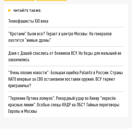
ЧИТАЙТЕ ТАКЖЕ:
Технофашисты XXI века
"Кротами" были все? Теракт в центре Москвы: На генералов
охотятся "живые дроны"
Даня с Дашей спаслись от боевиков ВСУ. Но беды для малышей не
закончились
"Очень плохие новости": Большая ошибка Palantir в России. Страны
НАТО впервые за СВО остановили поставки оружия. ВСУ теряют
приграничье?
"Терпение Путина лопнуло". Рекордный удар по Киеву "пересёк
красные линии". Особые спецы КНДР на ЛБС? Тайные переговоры
Европы и Москвы