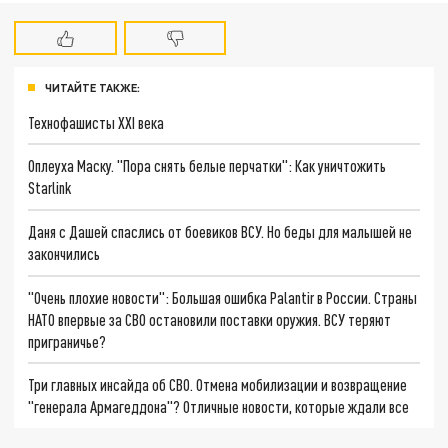
ЧИТАЙТЕ ТАКЖЕ:
Технофашисты XXI века
Оплеуха Маску. "Пора снять белые перчатки": Как уничтожить
Starlink
Даня с Дашей спаслись от боевиков ВСУ. Но беды для малышей не
закончились
"Очень плохие новости": Большая ошибка Palantir в России. Страны
НАТО впервые за СВО остановили поставки оружия. ВСУ теряют
приграничье?
Три главных инсайда об СВО. Отмена мобилизации и возвращение
"генерала Армагеддона"? Отличные новости, которые ждали все