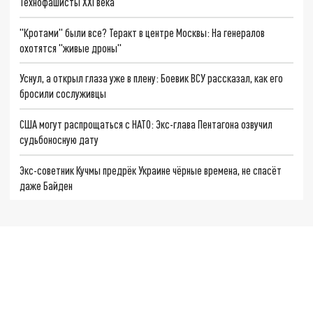
Технофашисты XXI века
"Кротами" были все? Теракт в центре Москвы: На генералов
охотятся "живые дроны"
Уснул, а открыл глаза уже в плену: Боевик ВСУ рассказал, как его
бросили сослуживцы
США могут распрощаться с НАТО: Экс-глава Пентагона озвучил
судьбоносную дату
Экс-советник Кучмы предрёк Украине чёрные времена, не спасёт
даже Байден