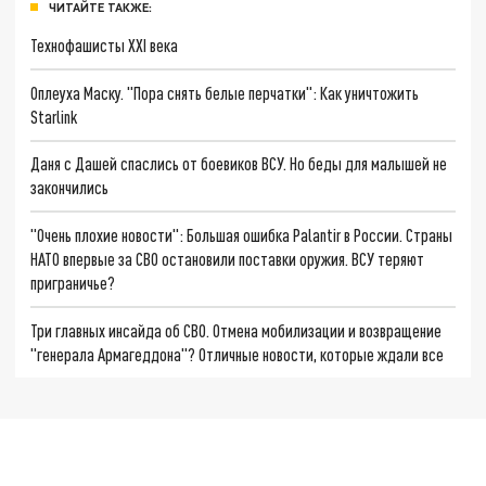
ЧИТАЙТЕ ТАКЖЕ:
Технофашисты XXI века
Оплеуха Маску. "Пора снять белые перчатки": Как уничтожить
Starlink
Даня с Дашей спаслись от боевиков ВСУ. Но беды для малышей не
закончились
"Очень плохие новости": Большая ошибка Palantir в России. Страны
НАТО впервые за СВО остановили поставки оружия. ВСУ теряют
приграничье?
Три главных инсайда об СВО. Отмена мобилизации и возвращение
"генерала Армагеддона"? Отличные новости, которые ждали все