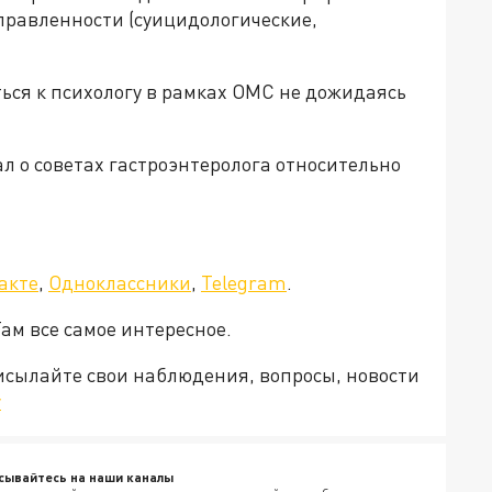
правленности (суицидологические,
ься к психологу в рамках ОМС не дожидаясь
л о советах гастроэнтеролога относительно
акте
,
Одноклассники
,
Telegram
.
Там все самое интересное.
рисылайте свои наблюдения, вопросы, новости
v
сывайтесь на наши каналы