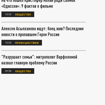
На что пошел Кристофер Нолан ради съёмок
«Одиссеи»: 9 фактов о фильме
10:03
ОБЩЕСТВО
Алексея Асылханова ищут: боец жив? Последние
новости о пропавшем Герое России
10:00
ПРОИСШЕСТВИЯ
"Разрушает семьи": митрополит Варфоломей
назвал главную проблему России
09:58
ОБЩЕСТВО