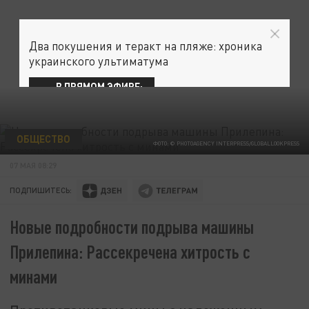
Два покушения и теракт на пляже: хроника
украинского ультиматума
В ПРЯМОМ ЭФИРЕ:
ОБЩЕСТВО
ФОТО: © PHOTOAGENCY INTERPRESS/GLOBALLOOKPRESS
07 МАЯ 08:29
ПОДПИШИТЕСЬ:
Новые подробности подрыва машины
Прилепина: Рассекречена хитрость с
минами