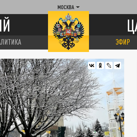
МОСКВА
ИЙ
Ц
АЛИТИКА
ЭФИР