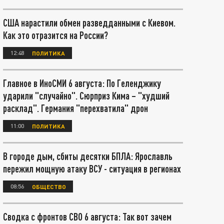
США нарастили обмен разведданными с Киевом.
Как это отразится на России?
12:48
ПОЛИТИКА
Главное в ИноСМИ 6 августа: По Геленджику
ударили "случайно". Сюрприз Кима – "худший
расклад". Германия "перехватила" дрон
11:00
ПОЛИТИКА
В городе дым, сбиты десятки БПЛА: Ярославль
пережил мощную атаку ВСУ - ситуация в регионах
08:56
ОБЩЕСТВО
Сводка с фронтов СВО 6 августа: Так вот зачем