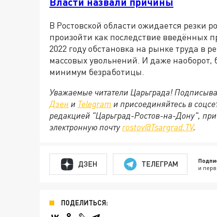
Власти назвали причины
В Ростовской области ожидается резки р
произойти как последствие введённых п
2022 году обстановка на рынке труда в р
массовых увольнений. И даже наоборот,
минимум безработицы.
Уважаемые читатели Царьграда! Подписыва
Дзен
и
Telegram
и присоединяйтесь в соцс
редакцией "Царьград-Ростов-на-Дону", при
электронную почту
rostov@Tsargrad.ТV
.
Подпи
ДЗЕН
ТЕЛЕГРАМ
и перв
ПОДЕЛИТЬСЯ: