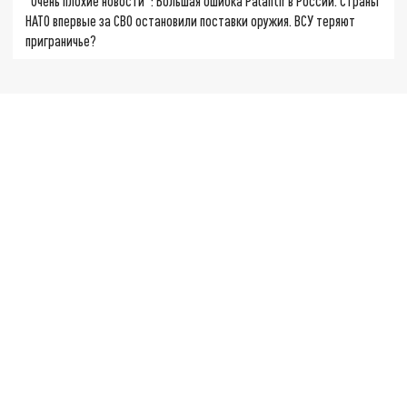
"Очень плохие новости": Большая ошибка Palantir в России. Страны
НАТО впервые за СВО остановили поставки оружия. ВСУ теряют
приграничье?