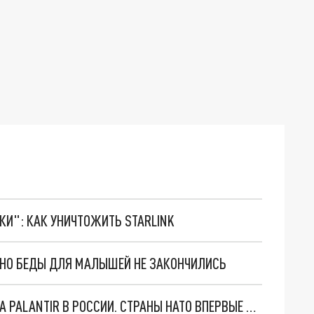
ТКИ": КАК УНИЧТОЖИТЬ STARLINK
. НО БЕДЫ ДЛЯ МАЛЫШЕЙ НЕ ЗАКОНЧИЛИСЬ
"ОЧЕНЬ ПЛОХИЕ НОВОСТИ": БОЛЬШАЯ ОШИБКА PALANTIR В РОССИИ. СТРАНЫ НАТО ВПЕРВЫЕ ЗА СВО ОСТАНОВИЛИ ПОСТАВКИ ОРУЖИЯ. ВСУ ТЕРЯЮТ ПРИГРАНИЧЬЕ?