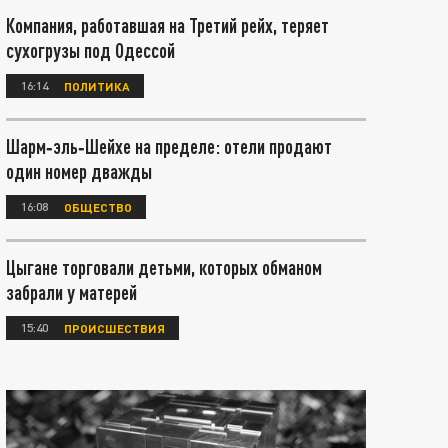
Компания, работавшая на Третий рейх, теряет
сухогрузы под Одессой
16:14
ПОЛИТИКА
Шарм‑эль‑Шейхе на пределе: отели продают
один номер дважды
16:08
ОБЩЕСТВО
Цыгане торговали детьми, которых обманом
забрали у матерей
15:40
ПРОИСШЕСТВИЯ