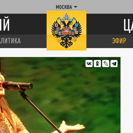
МОСКВА
ИЙ
Ц
АЛИТИКА
ЭФИР