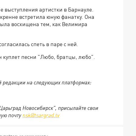
ле выступления артистки в Барнауле.
искренне встретила юную фанатку. Она
 была восхищена тем, как Велимира
огласилась спеть в паре с ней.
 куплет песни "Любо, братцы, любо".
й редакции на следующих платформах:
"Царьград Новосибирск", присылайте свои
ную почту
nsk@tsargrad.tv