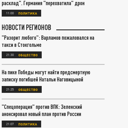
расклад". Германия "перехватила" дрон
11:00
ПОЛИТИКА
НОВОСТИ РЕГИОНОВ
"Разорит любого": Варламов пожаловался на
такси в Стокгольме
21:30
ОБЩЕСТВО
На пике Победы могут найти предсмертную
записку погибшей Натальи Наговицыной
21:25
ОБЩЕСТВО
"Спецоперация" против ВПК: Зеленский
анонсировал новый план против России
21:07
ПОЛИТИКА