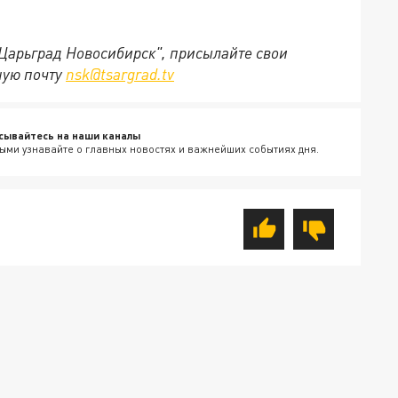
"Царьград Новосибирск", присылайте свои
ную почту
nsk@tsargrad.tv
сывайтесь на наши каналы
ыми узнавайте о главных новостях и важнейших событиях дня.