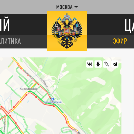
МОСКВА
ИЙ
Ц
АЛИТИКА
ЭФИР