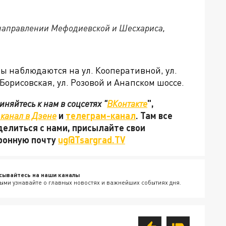
 направлении Мефодиевской и Шесхариса,
ры наблюдаются на ул. Кооперативной, ул.
 Борисовская, ул. Розовой и Анапском шоссе.
няйтесь к нам в соцсетях "
ВКонтакте
",
канал в Дзене
и
телеграм-канал
. Там все
делиться с нами, присылайте свои
тронную почту
ug@Tsargrad.TV
сывайтесь на наши каналы
ыми узнавайте о главных новостях и важнейших событиях дня.