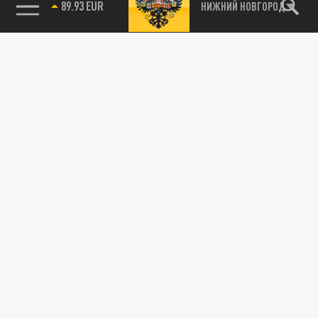
89.93 EUR
НИЖНИЙ НОВГОРОД
115093, г. Москва, переулок Партийный,
д.1, к.57, стр.3, эт.1, пом.I, ком.45
Тел.:
+7 (495) 374-77-73
info@tsargrad.tv
Адрес для пресс-релизов
press@tsargrad.tv