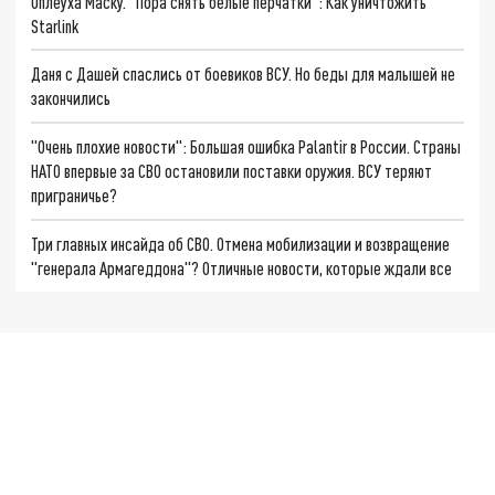
Оплеуха Маску. "Пора снять белые перчатки": Как уничтожить
Starlink
Даня с Дашей спаслись от боевиков ВСУ. Но беды для малышей не
закончились
"Очень плохие новости": Большая ошибка Palantir в России. Страны
НАТО впервые за СВО остановили поставки оружия. ВСУ теряют
приграничье?
Три главных инсайда об СВО. Отмена мобилизации и возвращение
"генерала Армагеддона"? Отличные новости, которые ждали все