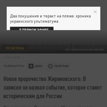
Два покушения и теракт на пляже: хроника
украинского ультиматума
В ПРЯМОМ ЭФИРЕ:
ПОЛИТИКА
ФОТО: ROMAN DENISOV/GLOBALLOOKPRESS
16 МАЯ 18:58
ПОДПИШИТЕСЬ:
Новое пророчество Жириновского: В
записке он назвал событие, которое станет
историческим для России