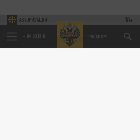
18+
АВТОРИЗАЦИЯ
89.93 EUR
РОССИЯ