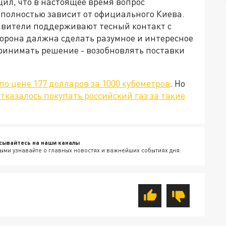
ил, что в настоящее время вопрос
 полностью зависит от официального Киева.
тавители поддерживают тесный контакт с
торона далжна сделать разумное и интересное
принимать решение - возобновлять поставки
по цене 177 долларов за 1000 кубометров
. Но
тказалось покупать российский газ за такие
сывайтесь на наши каналы
ыми узнавайте о главных новостях и важнейших событиях дня.