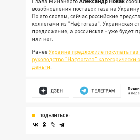
Глава Минэнерго
Александр Новак
сообщ
возобновления поставок газа на Украину
По его словам, сейчас российские предс
коллегами из "Нафтогаза". Украинская с
предложение, а российская - уже будет 
или нет.
Ранее
Украине предложиле покупать газ 
руководство "Нафтогаза" категорически о
деньги
.
Подпи
ДЗЕН
ТЕЛЕГРАМ
и перв
ПОДЕЛИТЬСЯ: