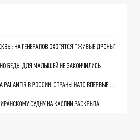
ОСКВЫ: НА ГЕНЕРАЛОВ ОХОТЯТСЯ "ЖИВЫЕ ДРОНЫ"
. НО БЕДЫ ДЛЯ МАЛЫШЕЙ НЕ ЗАКОНЧИЛИСЬ
"ОЧЕНЬ ПЛОХИЕ НОВОСТИ": БОЛЬШАЯ ОШИБКА PALANTIR В РОССИИ. СТРАНЫ НАТО ВПЕРВЫЕ ЗА СВО ОСТАНОВИЛИ ПОСТАВКИ ОРУЖИЯ. ВСУ ТЕРЯЮТ ПРИГРАНИЧЬЕ?
О ИРАНСКОМУ СУДНУ НА КАСПИИ РАСКРЫТА