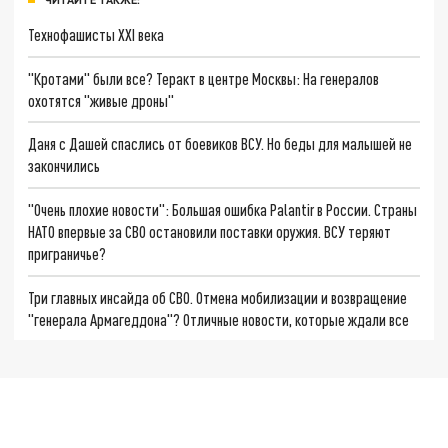
Технофашисты XXI века
"Кротами" были все? Теракт в центре Москвы: На генералов
охотятся "живые дроны"
Даня с Дашей спаслись от боевиков ВСУ. Но беды для малышей не
закончились
"Очень плохие новости": Большая ошибка Palantir в России. Страны
НАТО впервые за СВО остановили поставки оружия. ВСУ теряют
приграничье?
Три главных инсайда об СВО. Отмена мобилизации и возвращение
"генерала Армагеддона"? Отличные новости, которые ждали все