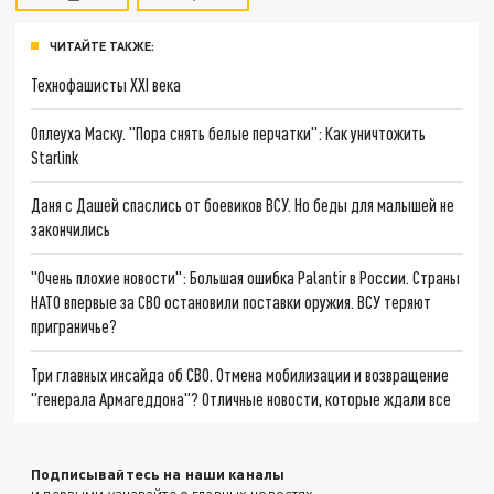
ЧИТАЙТЕ ТАКЖЕ:
Технофашисты XXI века
Оплеуха Маску. "Пора снять белые перчатки": Как уничтожить
Starlink
Даня с Дашей спаслись от боевиков ВСУ. Но беды для малышей не
закончились
"Очень плохие новости": Большая ошибка Palantir в России. Страны
НАТО впервые за СВО остановили поставки оружия. ВСУ теряют
приграничье?
Три главных инсайда об СВО. Отмена мобилизации и возвращение
"генерала Армагеддона"? Отличные новости, которые ждали все
Подписывайтесь на наши каналы
и первыми узнавайте о главных новостях