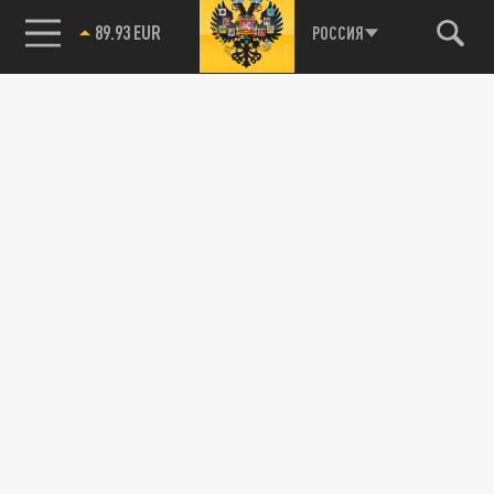
89.93 EUR
РОССИЯ
115093, г. Москва, переулок Партийный,
д.1, к.57, стр.3, эт.1, пом.I, ком.45
Тел.:
+7 (495) 374-77-73
info@tsargrad.tv
Адрес для пресс-релизов
press@tsargrad.tv