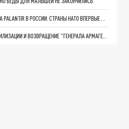
. НО БЕДЫ ДЛЯ МАЛЫШЕЙ НЕ ЗАКОНЧИЛИСЬ
"ОЧЕНЬ ПЛОХИЕ НОВОСТИ": БОЛЬШАЯ ОШИБКА PALANTIR В РОССИИ. СТРАНЫ НАТО ВПЕРВЫЕ ЗА СВО ОСТАНОВИЛИ ПОСТАВКИ ОРУЖИЯ. ВСУ ТЕРЯЮТ ПРИГРАНИЧЬЕ?
ТРИ ГЛАВНЫХ ИНСАЙДА ОБ СВО. ОТМЕНА МОБИЛИЗАЦИИ И ВОЗВРАЩЕНИЕ "ГЕНЕРАЛА АРМАГЕДДОНА"? ОТЛИЧНЫЕ НОВОСТИ, КОТОРЫЕ ЖДАЛИ ВСЕ