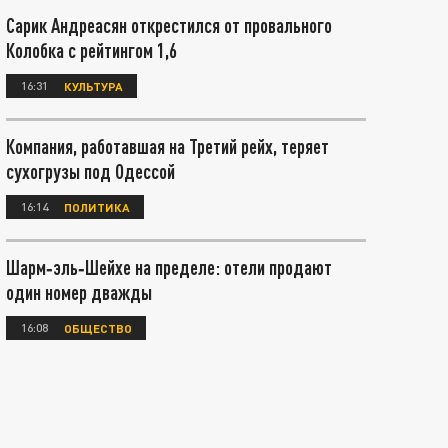
Сарик Андреасян открестился от провального
Колобка с рейтингом 1,6
16:31
КУЛЬТУРА
Компания, работавшая на Третий рейх, теряет
сухогрузы под Одессой
16:14
ПОЛИТИКА
Шарм‑эль‑Шейхе на пределе: отели продают
один номер дважды
16:08
ОБЩЕСТВО