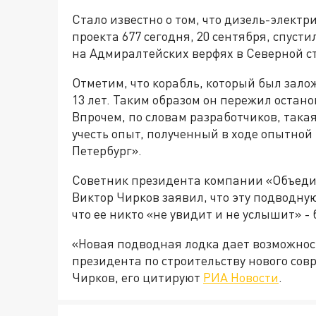
Стало известно о том, что д
изель-электр
проекта 677
сегодня, 20 сентября, спуст
на Адмиралтейских верфях в Северной с
Отметим, что к
орабль,
который был зало
13 лет. Таким образом он
пережил остано
Впрочем, по словам разработчиков, такая
учесть опыт, полученный в ходе опытной
Петербург».
С
оветник президента
компании
«Объеди
Виктор Чирков
заявил, что эт
у подводну
что ее никто «не увидит и не услышит» -
«Новая подводная лодка дает возможнос
президента по строительству нового совр
Чирков,
его цитируют
РИА Новости
.