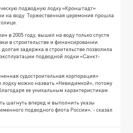
ическ
ую
подводн
ую
лодк
у
«Кронштадт»
или на воду. Торжественная церемония прошла
толице.
жен в
2005 году,
вышел на воду только спустя
вки в строительстве и финансировании.
 долгая з
адержка в строительстве позволила
 эксплуатации подводной лодки «Санкт-
ненная судостроительная корпорация»
ю лодку можно назвать «Невидимкой», потому
благодаря ее уникальным характеристикам.
ть шагнуть вперед и выполнить указы
еменного подводного флота России», - сказал