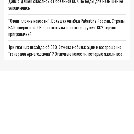
Даня с Дашей спаслись от боевиков ВСУ. Но беды для малышей не
закончились
"Очень плохие новости": Большая ошибка Palantir в России. Страны
НАТО впервые за СВО остановили поставки оружия. ВСУ теряют
приграничье?
Три главных инсайда об СВО. Отмена мобилизации и возвращение
"генерала Армагеддона"? Отличные новости, которые ждали все